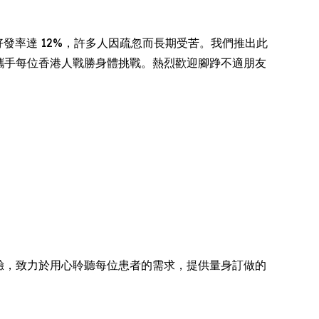
香港好發率達 12%，許多人因疏忽而長期受苦。我們推出此
，攜手每位香港人戰勝身體挑戰。熱烈歡迎腳踭不適朋友
經驗，致力於用心聆聽每位患者的需求，提供量身訂做的