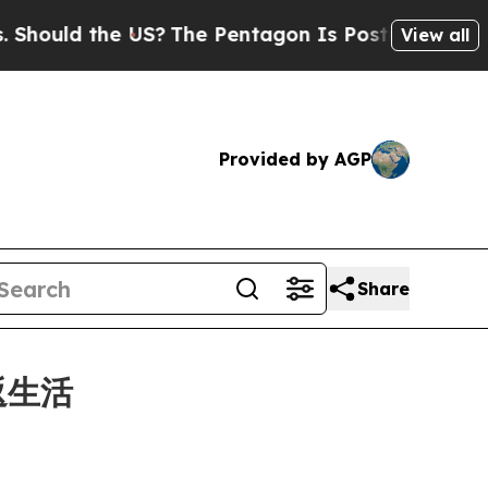
ould the US?
The Pentagon Is Posting Cryptic Bib
View all
Provided by AGP
Share
返生活