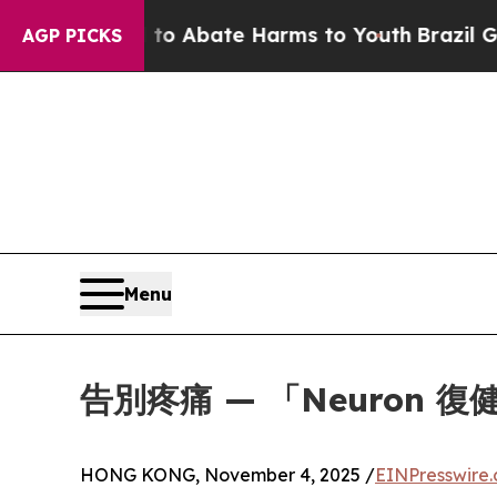
llion Fund to Abate Harms to Youth
Brazil Gives
AGP PICKS
Menu
告別疼痛 — 「Neuron
HONG KONG, November 4, 2025 /
EINPresswire