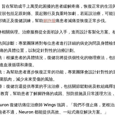
，旨在幫助成千上萬受此困擾的患者緩解疼痛，恢復正常的生活
狀包括足跟刺痛、晨起難行及負重時加劇，若延誤治療，可能演變
部矯正及復健訓練，幫助
腳踭腫
痛患者減痛並恢復正常步伐。
稔腳踭相關病理。治療服務從全面初診入手，進而設計客製化方案。
評估與診斷：專業團隊將對每位患者進行詳細的病史詢問及身體
痛的具體位置，以制定針對性的治療計劃。
療法：根據患者的具體情況，復健坊將提供個性化的物理療法，
進血液循環和康復。
療法：為幫助患者逐步恢復正常的功能，專業團隊會設計針對性
圍肌肉，減少未來受傷的風險。
治療：復健坊還提供專業的手法治療，包括關節鬆動術及軟組織
康教育，幫助患者了解腳踭痛的成因、預防措施及日常護理方法
ron 復健坊痛症治療師 Wings 強調，「我們不僅止痛，更
者不適，Neuron 都能提供高效、一站式痛症解決方案。」