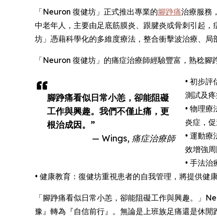
「Neuron 復健坊」正式推出專業的
腳踭痛
治療服務
中老年人，主要由足底筋膜炎、跟腱炎或骨刺引起，症
坊」憑藉科學化的多維度療法，整合衝擊波治療、局
「Neuron 復健坊」的痛症治療師經驗豐富，熟
• 初步
測試及疼
腳踭痛看似日常小恙，卻能阻礙
• 物理
工作與興趣。我們不僅止痛，更
炎症，促
根治成因。”
• 運動
— Wings, 痛症治療師
效增強周
• 手法
• 健康教育：復健坊重視患者的自我管理，將提供健
「腳踭痛看似日常小恙，卻能阻礙工作與興趣。」Neu
豫』轉為『自信前行』。無論是上班族足痛還是休閒跑