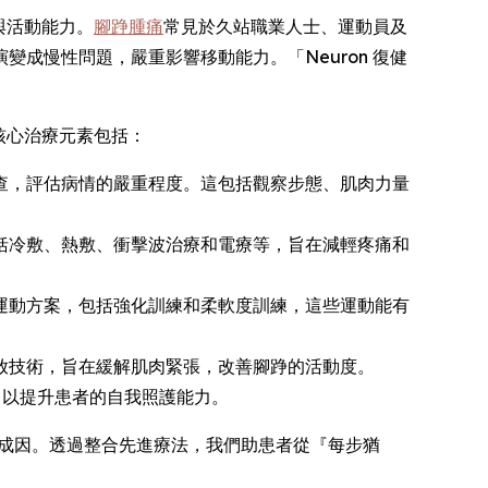
與活動能力。
腳踭腫痛
常見於久站職業人士、運動員及
成慢性問題，嚴重影響移動能力。「Neuron 復健
核心治療元素包括：
檢查，評估病情的嚴重程度。這包括觀察步態、肌肉力量
包括冷敷、熱敷、衝擊波治療和電療等，旨在減輕疼痛和
的運動方案，包括強化訓練和柔軟度訓練，這些運動能有
釋放技術，旨在緩解肌肉緊張，改善腳踭的活動度。
，以提升患者的自我照護能力。
根治成因。透過整合先進療法，我們助患者從『每步猶