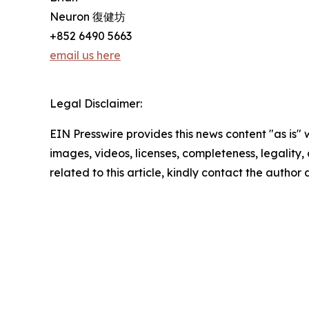
Neuron 復健坊
+852 6490 5663
email us here
Legal Disclaimer:
EIN Presswire provides this news content "as is" 
images, videos, licenses, completeness, legality, o
related to this article, kindly contact the author