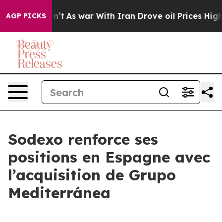
, it Didn’t
As war With Iran Drove oil Prices Higher,
AGP PICKS
Sodexo renforce ses
positions en Espagne avec
l’acquisition de Grupo
Mediterránea